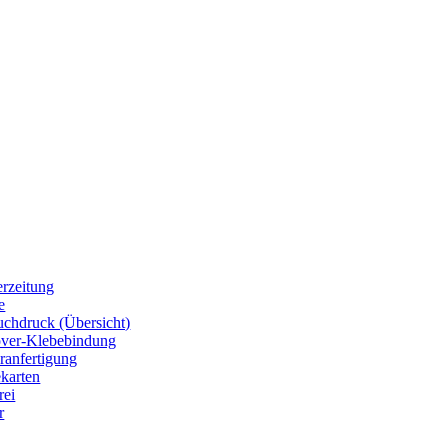
erzeitung
e
chdruck (Übersicht)
over-Klebebindung
ranfertigung
ekarten
rei
r