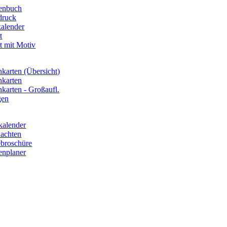
enbuch
druck
kalender
t
t mit Motiv
nkarten (Übersicht)
nkarten
nkarten - Großaufl.
gen
alender
achten
broschüre
nplaner