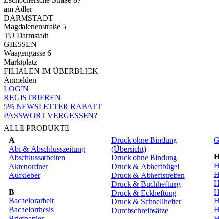
Zschochersche Straße 87
am Adler
DARMSTADT
Magdalenenstraße 5
TU Darmstadt
GIESSEN
Waagengasse 6
Marktplatz
FILIALEN IM ÜBERBLICK
Anmelden
LOGIN
REGISTRIEREN
5% NEWSLETTER RABATT
PASSWORT VERGESSEN?
ALLE PRODUKTE
A
Druck ohne Bindung
G
Abi-& Abschlusszeitung
(Übersicht)
Abschlussarbeiten
Druck ohne Bindung
H
Aktenordner
Druck & Abheftbügel
H
Aufkleber
Druck & Abheftstreifen
H
Druck & Buchheftung
B
H
Druck & Eckheftung
Bachelorarbeit
H
Druck & Schnellhefter
Bachelorthesis
H
Durchschreibsätze
Briefpapier
H