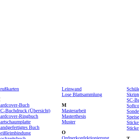
rußkarten
Leinwand
Schül
Lose Blattsammlung
Skript
H
SC-Bu
ardcover-Buch
M
Softc
C-Buchdruck (Übersicht)
Masterarbeit
Sonde
ardcover-Ringbuch
Masterthesis
Speis
artschaumplatte
Muster
Sticke
andgefertigtes Buch
Sticke
O
eißleimbindung
Ordnerkonfektionierung
ochzeitsbuch
T