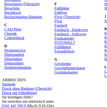
Broschüren (Übersicht)
F
H
Broschüre
Faltblätter
H
Buchdruck
Faltflyer
J
Buchschrauben-Bindung
Flyer (Übersicht)
J
Flyer
C
Fotoheft
CAD-Plots
Fotobuch - Hardcover
K
Chronik
Fotobuch - Softcover
K
Collegeblock
Fotokalender
K
FOTOWELT
D
K
Fulfillment
Designservice
K
Freundebuch
Diplomarbeit
K
Dissertation
K
G
Doktorarbeit
Geschenke
Drahtringbindung
Geschäftsunterlagen
L
Getränkekarten
L
ABBRECHEN
Startseite
Druck ohne Bindung (Übersicht)
Druck mit Abheftbügel
Sie benötigen Hilfe?
Sie erreichen uns telefonisch unter:
0341 442 509 0
(Mo-Fr 9-16 Uhr)