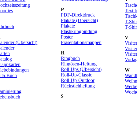
ochzeitszeitung
Tasch
P
oodies
Textil
PDF-Direktdruck
Tisch
Plakate (Übersicht)
T-Shir
Plakate
ahrbuch
T-Shir
Plastikringbindung
K
Poster
V
alender (Übersicht)
Präsentationsmappen
Visite
alender
Visite
R
arten
Visite
Ringbuch
atalog
Vorla
Ringösen-Heftung
lappkarten
Roll-Ups (Übersicht)
lebebindungen
W
Roll-Up-Classic
ita-Buch
Wandk
Roll-Up-Outdoor
Weihn
L
Rückstichheftung
Werbe
aminierung
Woche
S
ebensbuch