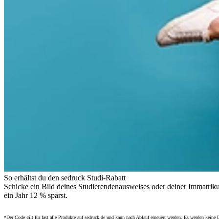
So erhältst du den sedruck Studi-Rabatt
Schicke ein Bild deines Studierendenausweises oder deiner Immatrik
ein Jahr 12 % sparst.
*Der Code gilt für fast alle Produkte auf sedruck.de und kann nach Ablauf erneuert werden. Es werden kein