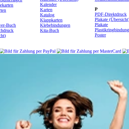
Kalender
ekarten
P
Karten
ten
PDF-Direktdruck
Katalog
Plakate (Übersicht
Klappkarten
Plakate
ver-Buch
Klebebindungen
Plastikringbindung
hdruck
Kita-Buch
Poster
cht)