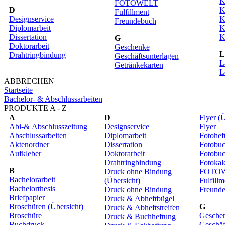
K
FOTOWELT
D
K
Fulfillment
Designservice
K
Freundebuch
Diplomarbeit
K
Dissertation
K
G
Doktorarbeit
Geschenke
Drahtringbindung
Geschäftsunterlagen
L
Getränkekarten
L
ABBRECHEN
Startseite
Bachelor- & Abschlussarbeiten
PRODUKTE A - Z
A
D
Flyer (
Abi-& Abschlusszeitung
Designservice
Flyer
Abschlussarbeiten
Diplomarbeit
Fotohef
Aktenordner
Dissertation
Fotobuc
Aufkleber
Doktorarbeit
Fotobuc
Drahtringbindung
Fotokal
B
Druck ohne Bindung
FOTO
Bachelorarbeit
(Übersicht)
Fulfillm
Bachelorthesis
Druck ohne Bindung
Freund
Briefpapier
Druck & Abheftbügel
Broschüren (Übersicht)
G
Druck & Abheftstreifen
Broschüre
Gesche
Druck & Buchheftung
Buchdruck
Geschäf