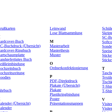
rußkarten
Leinwand
Schül
Lose Blattsammlung
Skript
H
SC-Bu
ardcover-Buch
M
Softc
C-Buchdruck (Übersicht)
Masterarbeit
Sonde
ardcover-Ringbuch
Masterthesis
Speis
artschaumplatte
Muster
Sticke
andgefertigtes Buch
Sticke
O
eißleimbindung
Ordnerkonfektionierung
ochzeitsbuch
T
ochzeitszeitung
Tasch
P
oodies
Textil
PDF-Direktdruck
Tisch
Plakate (Übersicht)
T-Shir
Plakate
ahrbuch
T-Shir
Plastikringbindung
K
Poster
V
alender (Übersicht)
Präsentationsmappen
Visite
alender
Visite
R