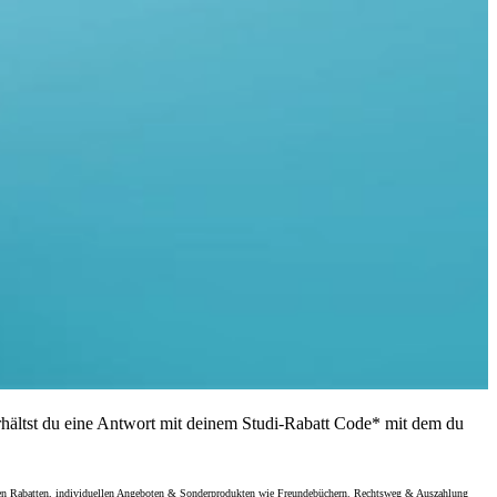
rhältst du eine Antwort mit deinem Studi-Rabatt Code* mit dem du
eiteren Rabatten, individuellen Angeboten & Sonderprodukten wie Freundebüchern. Rechtsweg & Auszahlung