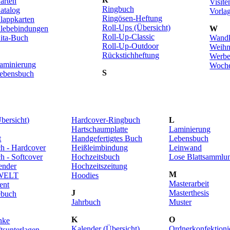
arten
Visite
Ringbuch
atalog
Vorla
Ringösen-Heftung
lappkarten
Roll-Ups (Übersicht)
lebebindungen
W
Roll-Up-Classic
ita-Buch
Wandk
Roll-Up-Outdoor
Weihn
L
Rückstichheftung
Werbe
aminierung
Woche
S
ebensbuch
Übersicht)
Hardcover-Ringbuch
L
Hartschaumplatte
Laminierung
t
Handgefertigtes Buch
Lebensbuch
h - Hardcover
Heißleimbindung
Leinwand
h - Softcover
Hochzeitsbuch
Lose Blattsammlu
ender
Hochzeitszeitung
M
WELT
Hoodies
Masterarbeit
ent
J
Masterthesis
ebuch
Jahrbuch
Muster
K
O
nke
Kalender (Übersicht)
Ordnerkonfektioni
tsunterlagen