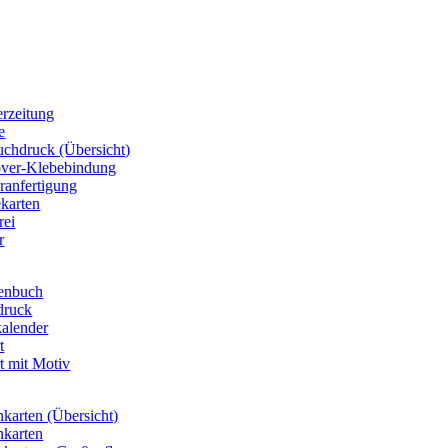
erzeitung
e
chdruck (Übersicht)
over-Klebebindung
ranfertigung
ekarten
rei
r
enbuch
druck
kalender
t
t mit Motiv
nkarten (Übersicht)
nkarten