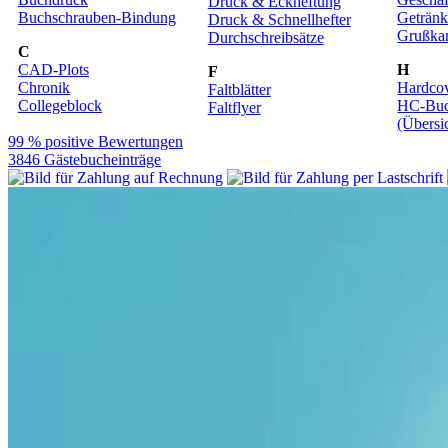
Druck & Eckheftung
Buchschrauben-Bindung
Getränk
Druck & Schnellhefter
Grußkar
Durchschreibsätze
C
CAD-Plots
H
F
Chronik
Hardco
Faltblätter
Collegeblock
HC-Buc
Faltflyer
(Übersi
99 % positive Bewertungen
3846 Gästebucheinträge