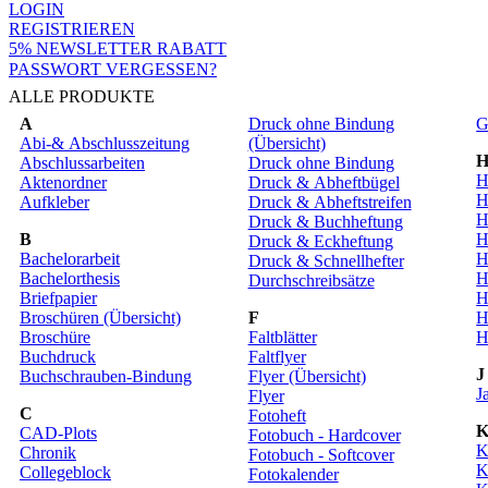
LOGIN
REGISTRIEREN
5% NEWSLETTER RABATT
PASSWORT VERGESSEN?
ALLE PRODUKTE
A
Druck ohne Bindung
G
Abi-& Abschlusszeitung
(Übersicht)
Abschlussarbeiten
Druck ohne Bindung
H
Aktenordner
Druck & Abheftbügel
H
Aufkleber
Druck & Abheftstreifen
H
Druck & Buchheftung
B
H
Druck & Eckheftung
Bachelorarbeit
H
Druck & Schnellhefter
Bachelorthesis
H
Durchschreibsätze
Briefpapier
H
Broschüren (Übersicht)
F
H
Broschüre
Faltblätter
H
Buchdruck
Faltflyer
J
Buchschrauben-Bindung
Flyer (Übersicht)
J
Flyer
C
Fotoheft
CAD-Plots
Fotobuch - Hardcover
K
Chronik
Fotobuch - Softcover
K
Collegeblock
Fotokalender