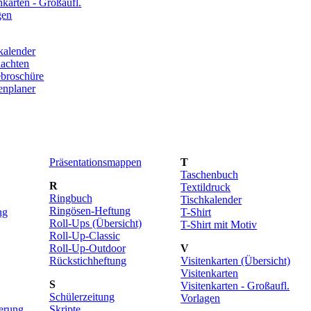
nkarten - Großaufl.
gen
alender
achten
broschüre
nplaner
Präsentationsmappen
T
Taschenbuch
R
Textildruck
Ringbuch
Tischkalender
Ringösen-Heftung
ng
T-Shirt
Roll-Ups (Übersicht)
T-Shirt mit Motiv
Roll-Up-Classic
Roll-Up-Outdoor
V
Rückstichheftung
Visitenkarten (Übersicht)
Visitenkarten
S
Visitenkarten - Großaufl.
Schülerzeitung
Vorlagen
erung
Skripte