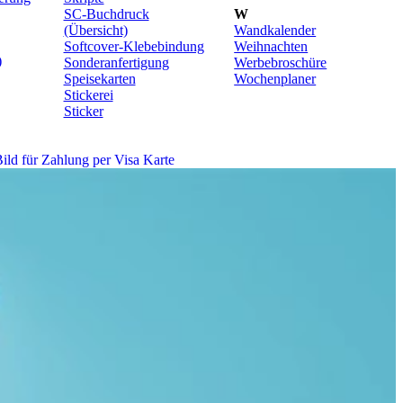
SC-Buchdruck
W
(Übersicht)
Wandkalender
Softcover-Klebebindung
Weihnachten
)
Sonderanfertigung
Werbebroschüre
Speisekarten
Wochenplaner
Stickerei
Sticker