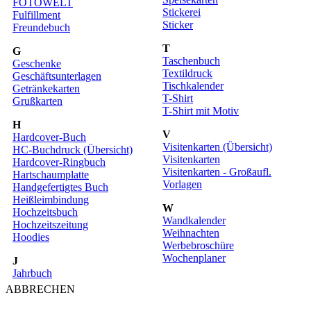
FOTOWELT
Stickerei
Fulfillment
Sticker
Freundebuch
T
G
Taschenbuch
Geschenke
Textildruck
Geschäftsunterlagen
Tischkalender
Getränkekarten
T-Shirt
Grußkarten
T-Shirt mit Motiv
H
V
Hardcover-Buch
Visitenkarten (Übersicht)
HC-Buchdruck (Übersicht)
Visitenkarten
Hardcover-Ringbuch
Visitenkarten - Großaufl.
Hartschaumplatte
Vorlagen
Handgefertigtes Buch
Heißleimbindung
W
Hochzeitsbuch
Wandkalender
Hochzeitszeitung
Weihnachten
Hoodies
Werbebroschüre
Wochenplaner
J
Jahrbuch
ABBRECHEN