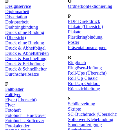
D
O
Designservice
Ordnerkonfektionierung
Diplomarbeit
P
Dissertation
PDF-Direktdruck
Doktorarbeit
Plakate (Übersicht)
Drahtringbindung
Plakate
Druck ohne Bindung
Plastikringbindung
(Übersicht)
Poster
Druck ohne Bindung
Präsentationsmappen
Druck & Abheftbügel
Druck & Abheftstreifen
R
Druck & Buchheftung
Ringbuch
Druck & Eckheftung
Ringösen-Heftung
Druck & Schnellhefter
Roll-Ups (Übersicht)
Durchschreibsätze
Roll-Up-Classic
Roll-Up-Outdoor
F
Rückstichheftung
Faltblätter
Faltflyer
S
Flyer (Übersicht)
Schülerzeitung
Flyer
Skripte
Fotoheft
SC-Buchdruck (Übersicht)
Fotobuch - Hardcover
Softcover-Klebebindung
Fotobuch - Softcover
Sonderanfertigung
Fotokalender
Speisekarten