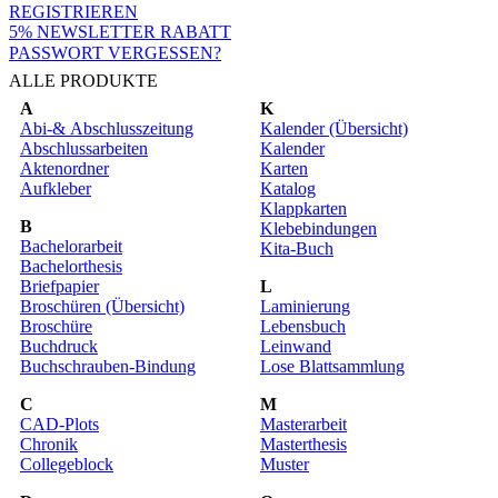
REGISTRIEREN
5% NEWSLETTER RABATT
PASSWORT VERGESSEN?
ALLE PRODUKTE
A
K
Abi-& Abschlusszeitung
Kalender (Übersicht)
Abschlussarbeiten
Kalender
Aktenordner
Karten
Aufkleber
Katalog
Klappkarten
B
Klebebindungen
Bachelorarbeit
Kita-Buch
Bachelorthesis
Briefpapier
L
Broschüren (Übersicht)
Laminierung
Broschüre
Lebensbuch
Buchdruck
Leinwand
Buchschrauben-Bindung
Lose Blattsammlung
C
M
CAD-Plots
Masterarbeit
Chronik
Masterthesis
Collegeblock
Muster