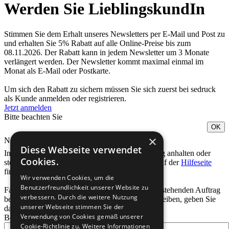
Werden Sie LieblingskundIn
Stimmen Sie dem Erhalt unseres Newsletters per E-Mail und Post zu
und erhalten Sie 5% Rabatt auf alle Online-Preise bis zum
08.11.2026. Der Rabatt kann in jedem Newsletter um 3 Monate
verlängert werden. Der Newsletter kommt maximal einmal im
Monat als E-Mail oder Postkarte.
Um sich den Rabatt zu sichern müssen Sie sich zuerst bei sedruck
als Kunde anmelden oder registrieren.
Jetzt anmelden
Bitte beachten Sie
OK
×
Notfall-Kontakt
Diese Webseite verwendet
In Ihrer
Bestellübersicht
können Sie Ihren Auftrag anhalten oder
Cookies.
stornieren, solange er noch nicht im Druck ist. Auf der
Hilfeseite
finden Sie Antworten auf wichtige Fragen.
Wir verwenden Cookies, um die
Benutzerfreundlichkeit unserer Website zu
Falls eine andere dringende Anfrage zu einem bestehenden Auftrag
verbessern. Durch die weitere Nutzung
besteht, können Sie auch eine E-Mail an uns schreiben, geben Sie
unserer Webseite stimmen Sie der
dafür folgende Daten an:
Verwendung von Cookies gemäß unserer
Bestellnummer:
Cookie-Richtlinie zu.
Weitere Informationen