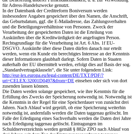
für Adress-Handelszwecke genutzt.
In der Datenbank der Creditreform Boniversum werden
insbesondere Angaben gespeichert über den Namen, die Anschrift,
das Geburtsdatum, ggf. die E-Mailadresse, das Zahlungsverhalten
und die Beteiligungsverhältnisse von Personen. Zweck der
Verarbeitung der gespeicherten Daten ist die Erteilung von
Auskünften über die Kreditwürdigkeit der angefragten Person.
Rechtsgrundlage für die Verarbeitung ist Art. 6 Abs. 1f EU-
DSGVO. Auskünfte über diese Daten dürfen danach nur erteilt
werden, wenn ein Kunde ein berechtigtes Interesse an der Kenntnis
dieser Informationen glaubhaft darlegt. Sofern Daten in Staaten
außerhalb der EU übermittelt werden, erfolgt dies auf Basis der sog.
„Standardvertragsklauseln“, die Sie unter folgendem Link:
http://eur-lex.europa.eu/legal-content/DE/TXT/PDF/?
uri=CELEX:32001D0497&from=DE
einsehen oder sich von dort
zusenden lassen können.
Die Daten werden solange gespeichert, wie ihre Kenntnis für die
Erfüllung des Zwecks der Speicherung notwendig ist. Notwendig ist
die Kenntnis in der Regel für eine Speicherdauer von zunächst drei
Jahren. Nach Ablauf wird geprüft, ob eine Speicherung weiterhin
notwendig ist, andernfalls werden die Daten taggenau gelöscht. Im
Falle der Erledigung eines Sachverhalts werden die Daten drei Jahre
nach Erledigung taggenau gelöscht. Eintragungen im
Schuldnerverzeichnis werden gemäß § 882e ZPO nach Ablauf von