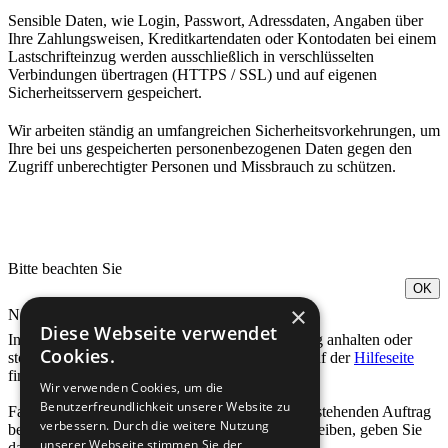
Sensible Daten, wie Login, Passwort, Adressdaten, Angaben über
Ihre Zahlungsweisen, Kreditkartendaten oder Kontodaten bei einem
Lastschrifteinzug werden ausschließlich in verschlüsselten
Verbindungen übertragen (HTTPS / SSL) und auf eigenen
Sicherheitsservern gespeichert.
Wir arbeiten ständig an umfangreichen Sicherheitsvorkehrungen, um
Ihre bei uns gespeicherten personenbezogenen Daten gegen den
Zugriff unberechtigter Personen und Missbrauch zu schützen.
Bitte beachten Sie
OK
×
Notfall-Kontakt
Diese Webseite verwendet
In Ihrer
Bestellübersicht
können Sie Ihren Auftrag anhalten oder
Cookies.
stornieren, solange er noch nicht im Druck ist. Auf der
Hilfeseite
finden Sie Antworten auf wichtige Fragen.
Wir verwenden Cookies, um die
Benutzerfreundlichkeit unserer Website zu
Falls eine andere dringende Anfrage zu einem bestehenden Auftrag
verbessern. Durch die weitere Nutzung
besteht, können Sie auch eine E-Mail an uns schreiben, geben Sie
unserer Webseite stimmen Sie der
dafür folgende Daten an: