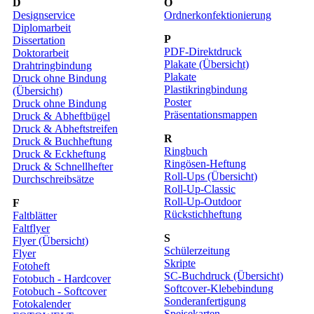
D
O
Designservice
Ordnerkonfektionierung
Diplomarbeit
P
Dissertation
PDF-Direktdruck
Doktorarbeit
Plakate (Übersicht)
Drahtringbindung
Plakate
Druck ohne Bindung
Plastikringbindung
(Übersicht)
Poster
Druck ohne Bindung
Präsentationsmappen
Druck & Abheftbügel
Druck & Abheftstreifen
R
Druck & Buchheftung
Ringbuch
Druck & Eckheftung
Ringösen-Heftung
Druck & Schnellhefter
Roll-Ups (Übersicht)
Durchschreibsätze
Roll-Up-Classic
Roll-Up-Outdoor
F
Rückstichheftung
Faltblätter
Faltflyer
S
Flyer (Übersicht)
Schülerzeitung
Flyer
Skripte
Fotoheft
SC-Buchdruck (Übersicht)
Fotobuch - Hardcover
Softcover-Klebebindung
Fotobuch - Softcover
Sonderanfertigung
Fotokalender
Speisekarten