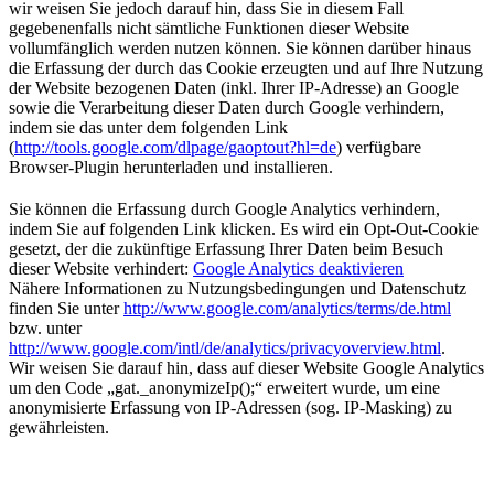
wir weisen Sie jedoch darauf hin, dass Sie in diesem Fall
gegebenenfalls nicht sämtliche Funktionen dieser Website
vollumfänglich werden nutzen können. Sie können darüber hinaus
die Erfassung der durch das Cookie erzeugten und auf Ihre Nutzung
der Website bezogenen Daten (inkl. Ihrer IP-Adresse) an Google
sowie die Verarbeitung dieser Daten durch Google verhindern,
indem sie das unter dem folgenden Link
(
http://tools.google.com/dlpage/gaoptout?hl=de
) verfügbare
Browser-Plugin herunterladen und installieren.
Sie können die Erfassung durch Google Analytics verhindern,
indem Sie auf folgenden Link klicken. Es wird ein Opt-Out-Cookie
gesetzt, der die zukünftige Erfassung Ihrer Daten beim Besuch
dieser Website verhindert:
Google Analytics deaktivieren
Nähere Informationen zu Nutzungsbedingungen und Datenschutz
finden Sie unter
http://www.google.com/analytics/terms/de.html
bzw. unter
http://www.google.com/intl/de/analytics/privacyoverview.html
.
Wir weisen Sie darauf hin, dass auf dieser Website Google Analytics
um den Code „gat._anonymizeIp();“ erweitert wurde, um eine
anonymisierte Erfassung von IP-Adressen (sog. IP-Masking) zu
gewährleisten.