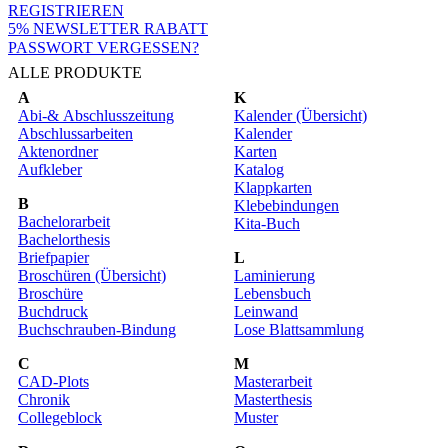
REGISTRIEREN
5% NEWSLETTER RABATT
PASSWORT VERGESSEN?
ALLE PRODUKTE
A
K
Abi-& Abschlusszeitung
Kalender (Übersicht)
Abschlussarbeiten
Kalender
Aktenordner
Karten
Aufkleber
Katalog
Klappkarten
B
Klebebindungen
Bachelorarbeit
Kita-Buch
Bachelorthesis
Briefpapier
L
Broschüren (Übersicht)
Laminierung
Broschüre
Lebensbuch
Buchdruck
Leinwand
Buchschrauben-Bindung
Lose Blattsammlung
C
M
CAD-Plots
Masterarbeit
Chronik
Masterthesis
Collegeblock
Muster