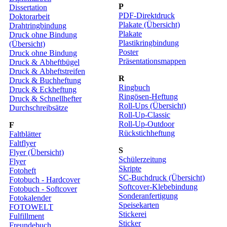
P
Dissertation
PDF-Direktdruck
Doktorarbeit
Plakate (Übersicht)
Drahtringbindung
Plakate
Druck ohne Bindung
Plastikringbindung
(Übersicht)
Poster
Druck ohne Bindung
Präsentationsmappen
Druck & Abheftbügel
Druck & Abheftstreifen
R
Druck & Buchheftung
Ringbuch
Druck & Eckheftung
Ringösen-Heftung
Druck & Schnellhefter
Roll-Ups (Übersicht)
Durchschreibsätze
Roll-Up-Classic
Roll-Up-Outdoor
F
Rückstichheftung
Faltblätter
Faltflyer
S
Flyer (Übersicht)
Schülerzeitung
Flyer
Skripte
Fotoheft
SC-Buchdruck (Übersicht)
Fotobuch - Hardcover
Softcover-Klebebindung
Fotobuch - Softcover
Sonderanfertigung
Fotokalender
Speisekarten
FOTOWELT
Stickerei
Fulfillment
Sticker
Freundebuch