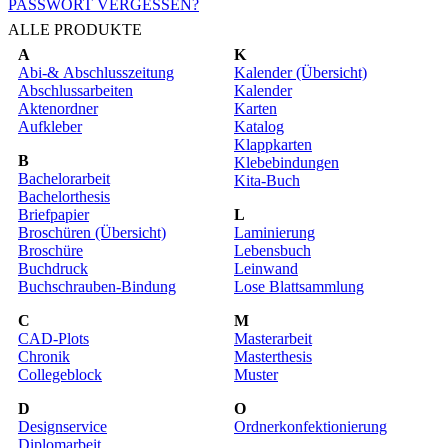
PASSWORT VERGESSEN?
ALLE PRODUKTE
A
K
Abi-& Abschlusszeitung
Kalender (Übersicht)
Abschlussarbeiten
Kalender
Aktenordner
Karten
Aufkleber
Katalog
Klappkarten
B
Klebebindungen
Bachelorarbeit
Kita-Buch
Bachelorthesis
Briefpapier
L
Broschüren (Übersicht)
Laminierung
Broschüre
Lebensbuch
Buchdruck
Leinwand
Buchschrauben-Bindung
Lose Blattsammlung
C
M
CAD-Plots
Masterarbeit
Chronik
Masterthesis
Collegeblock
Muster
D
O
Designservice
Ordnerkonfektionierung
Diplomarbeit