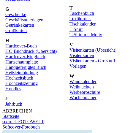
T
G
Taschenbuch
Geschenke
Textildruck
Geschäftsunterlagen
Tischkalender
Getränkekarten
T-Shirt
Grußkarten
T-Shirt mit Motiv
H
V
Hardcover-Buch
Visitenkarten (Übersicht)
HC-Buchdruck (Übersicht)
Visitenkarten
Hardcover-Ringbuch
Visitenkarten - Großaufl.
Hartschaumplatte
Vorlagen
Handgefertigtes Buch
Heißleimbindung
W
Hochzeitsbuch
Wandkalender
Hochzeitszeitung
Weihnachten
Hoodies
Werbebroschüre
Wochenplaner
J
Jahrbuch
ABBRECHEN
Startseite
sedruck FOTOWELT
Softcover-Fotobuch