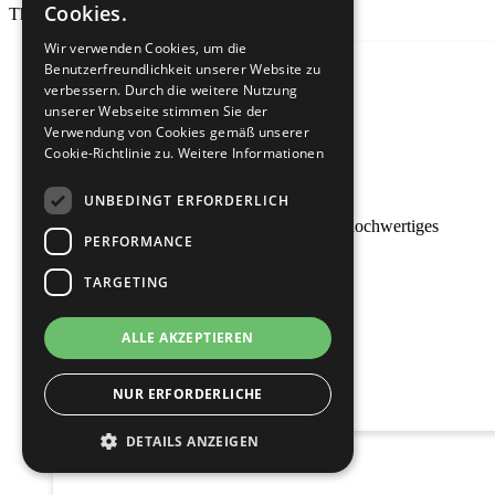
Cookies.
Themen & Blogs
Wir verwenden Cookies, um die
Benutzerfreundlichkeit unserer Website zu
verbessern. Durch die weitere Nutzung
unserer Webseite stimmen Sie der
Verwendung von Cookies gemäß unserer
Cookie-Richtlinie zu.
Weitere Informationen
UNBEDINGT ERFORDERLICH
Textildruck
Entdecken Sie unser neues und hochwertiges
PERFORMANCE
Textildruck-Sortiment!
JETZT ENTDECKEN
TARGETING
ALLE AKZEPTIEREN
NUR ERFORDERLICHE
DETAILS ANZEIGEN