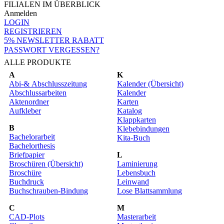
FILIALEN IM ÜBERBLICK
Anmelden
LOGIN
REGISTRIEREN
5% NEWSLETTER RABATT
PASSWORT VERGESSEN?
ALLE PRODUKTE
A
K
Abi-& Abschlusszeitung
Kalender (Übersicht)
Abschlussarbeiten
Kalender
Aktenordner
Karten
Aufkleber
Katalog
Klappkarten
B
Klebebindungen
Bachelorarbeit
Kita-Buch
Bachelorthesis
Briefpapier
L
Broschüren (Übersicht)
Laminierung
Broschüre
Lebensbuch
Buchdruck
Leinwand
Buchschrauben-Bindung
Lose Blattsammlung
C
M
CAD-Plots
Masterarbeit