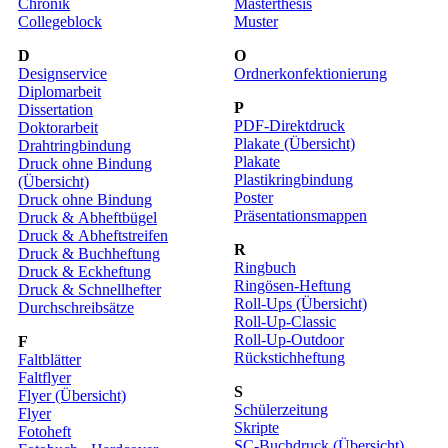
Chronik
Masterthesis
Collegeblock
Muster
D
O
Designservice
Ordnerkonfektionierung
Diplomarbeit
P
Dissertation
PDF-Direktdruck
Doktorarbeit
Plakate (Übersicht)
Drahtringbindung
Plakate
Druck ohne Bindung
Plastikringbindung
(Übersicht)
Poster
Druck ohne Bindung
Präsentationsmappen
Druck & Abheftbügel
Druck & Abheftstreifen
R
Druck & Buchheftung
Ringbuch
Druck & Eckheftung
Ringösen-Heftung
Druck & Schnellhefter
Roll-Ups (Übersicht)
Durchschreibsätze
Roll-Up-Classic
Roll-Up-Outdoor
F
Rückstichheftung
Faltblätter
Faltflyer
S
Flyer (Übersicht)
Schülerzeitung
Flyer
Skripte
Fotoheft
SC-Buchdruck (Übersicht)