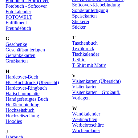
Fotobuch - Hardcover
Softcover-Klebebindung
Fotobuch - Softcover
Sonderanfertigung
Fotokalender
Speisekarten
FOTOWELT
Stickerei
Fulfillment
Sticker
Freundebuch
T
G
Taschenbuch
Geschenke
Textildruck
Geschäftsunterlagen
Tischkalender
Getränkekarten
T-Shirt
Grußkarten
T-Shirt mit Motiv
H
V
Hardcover-Buch
Visitenkarten (Übersicht)
HC-Buchdruck (Übersicht)
Visitenkarten
Hardcover-Ringbuch
Visitenkarten - Großaufl.
Hartschaumplatte
Vorlagen
Handgefertigtes Buch
Heißleimbindung
W
Hochzeitsbuch
Wandkalender
Hochzeitszeitung
Weihnachten
Hoodies
Werbebroschüre
Wochenplaner
J
Jahrbuch