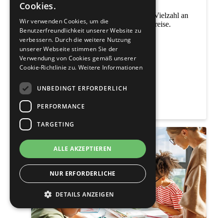
Cookies.
Ihre Business-Lösungen
Für Geschäftskunden bieten wir eine Vielzahl an
Wir verwenden Cookies, um die
speziellen Services und individuelle Preise.
Benutzerfreundlichkeit unserer Website zu
ZUM B2B PORTAL
verbessern. Durch die weitere Nutzung
unserer Webseite stimmen Sie der
Verwendung von Cookies gemäß unserer
Cookie-Richtlinie zu.
Weitere Informationen
UNBEDINGT ERFORDERLICH
PERFORMANCE
TARGETING
ALLE AKZEPTIEREN
NUR ERFORDERLICHE
DETAILS ANZEIGEN