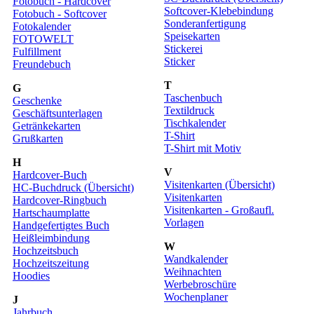
Fotobuch - Hardcover
Softcover-Klebebindung
Fotobuch - Softcover
Sonderanfertigung
Fotokalender
Speisekarten
FOTOWELT
Stickerei
Fulfillment
Sticker
Freundebuch
T
G
Taschenbuch
Geschenke
Textildruck
Geschäftsunterlagen
Tischkalender
Getränkekarten
T-Shirt
Grußkarten
T-Shirt mit Motiv
H
V
Hardcover-Buch
Visitenkarten (Übersicht)
HC-Buchdruck (Übersicht)
Visitenkarten
Hardcover-Ringbuch
Visitenkarten - Großaufl.
Hartschaumplatte
Vorlagen
Handgefertigtes Buch
Heißleimbindung
W
Hochzeitsbuch
Wandkalender
Hochzeitszeitung
Weihnachten
Hoodies
Werbebroschüre
Wochenplaner
J
Jahrbuch