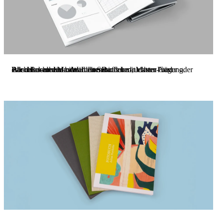
Bachelor- und Masterarbeiten binden
Wir drucken und binden Ihre Bachelor-, Master- und Abschlussarbeiten. Wählen Sie aus bedrucktem Cover oder edlen Buchleder- oder Leinenstoffen mit echter Prägung.