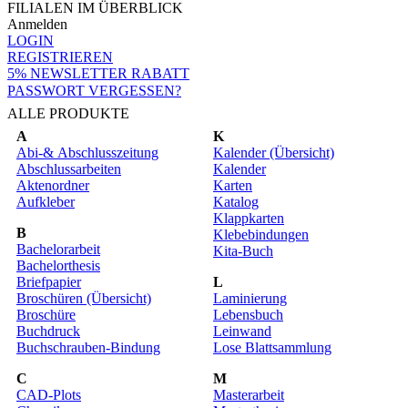
FILIALEN IM ÜBERBLICK
Anmelden
LOGIN
REGISTRIEREN
5% NEWSLETTER RABATT
PASSWORT VERGESSEN?
ALLE PRODUKTE
A
K
Abi-& Abschlusszeitung
Kalender (Übersicht)
Abschlussarbeiten
Kalender
Aktenordner
Karten
Aufkleber
Katalog
Klappkarten
B
Klebebindungen
Bachelorarbeit
Kita-Buch
Bachelorthesis
Briefpapier
L
Broschüren (Übersicht)
Laminierung
Broschüre
Lebensbuch
Buchdruck
Leinwand
Buchschrauben-Bindung
Lose Blattsammlung
C
M
CAD-Plots
Masterarbeit