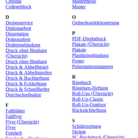
Chronik
Masterthesis
Collegeblock
Muster
D
O
Designservice
Ordnerkonfektionierung
Diplomarbeit
P
Dissertation
PDF-Direktdruck
Doktorarbeit
Plakate (Übersicht)
Drahtringbindung
Plakate
Druck ohne Bindung
Plastikringbindung
(Übersicht)
Poster
Druck ohne Bindung
Präsentationsmappen
Druck & Abheftbügel
Druck & Abheftstreifen
R
Druck & Buchheftung
Ringbuch
Druck & Eckheftung
Ringösen-Heftung
Druck & Schnellhefter
Roll-Ups (Übersicht)
Durchschreibsätze
Roll-Up-Classic
Roll-Up-Outdoor
F
Rückstichheftung
Faltblätter
Faltflyer
S
Flyer (Übersicht)
Schülerzeitung
Flyer
Skripte
Fotoheft
SC-Buchdruck (Übersicht)