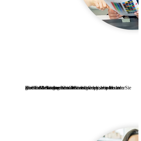
Direkte Beratung vor Ort
Kommen Sie gerne in unserem Copyshop in der Holländische Str. 22 in Kassel vorbei, wir beraten Sie gerne. Sie können uns natürlich auch anrufen oder eine E-Mail schreiben. Wir reagieren schnell.