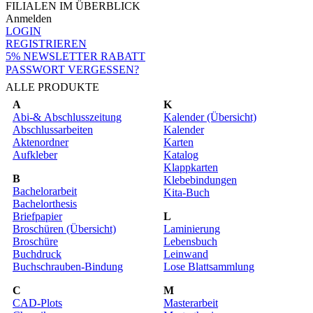
FILIALEN IM ÜBERBLICK
Anmelden
LOGIN
REGISTRIEREN
5% NEWSLETTER RABATT
PASSWORT VERGESSEN?
ALLE PRODUKTE
A
K
Abi-& Abschlusszeitung
Kalender (Übersicht)
Abschlussarbeiten
Kalender
Aktenordner
Karten
Aufkleber
Katalog
Klappkarten
B
Klebebindungen
Bachelorarbeit
Kita-Buch
Bachelorthesis
Briefpapier
L
Broschüren (Übersicht)
Laminierung
Broschüre
Lebensbuch
Buchdruck
Leinwand
Buchschrauben-Bindung
Lose Blattsammlung
C
M
CAD-Plots
Masterarbeit