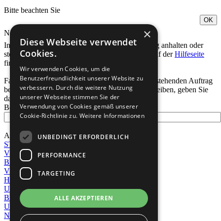
Bitte beachten Sie
OK
×
Notfall-Kontakt
Diese Webseite verwendet
In Ihrer
Bestellübersicht
können Sie Ihren Auftrag anhalten oder
Cookies.
stornieren, solange er noch nicht im Druck ist. Auf der
Hilfeseite
finden Sie Antworten auf wichtige Fragen.
Wir verwenden Cookies, um die
Benutzerfreundlichkeit unserer Website zu
Falls eine andere dringende Anfrage zu einem bestehenden Auftrag
verbessern. Durch die weitere Nutzung
besteht, können Sie auch eine E-Mail an uns schreiben, geben Sie
unserer Webseite stimmen Sie der
dafür folgende Daten an:
Verwendung von Cookies gemäß unserer
Bestellnummer:
Cookie-Richtlinie zu.
Weitere Informationen
E-MAIL SENDEN
ABBRECHEN
UNBEDINGT ERFORDERLICH
STARTSEITE
VERSAND
PERFORMANCE
BEWERTUNG
VOR ORT
TARGETING
HILFE
UNTERNEHMEN
BEZAHLUNG
ALLE AKZEPTIEREN
UMWELT
NEWSLETTER