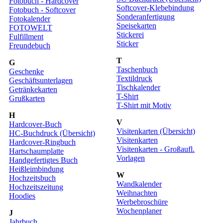
Fotobuch - Hardcover
Softcover-Klebebindung
Fotobuch - Softcover
Sonderanfertigung
Fotokalender
Speisekarten
FOTOWELT
Stickerei
Fulfillment
Sticker
Freundebuch
T
G
Taschenbuch
Geschenke
Textildruck
Geschäftsunterlagen
Tischkalender
Getränkekarten
T-Shirt
Grußkarten
T-Shirt mit Motiv
H
V
Hardcover-Buch
Visitenkarten (Übersicht)
HC-Buchdruck (Übersicht)
Visitenkarten
Hardcover-Ringbuch
Visitenkarten - Großaufl.
Hartschaumplatte
Vorlagen
Handgefertigtes Buch
Heißleimbindung
W
Hochzeitsbuch
Wandkalender
Hochzeitszeitung
Weihnachten
Hoodies
Werbebroschüre
Wochenplaner
J
Jahrbuch