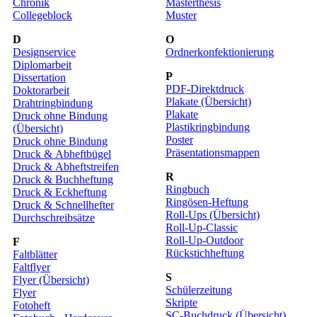
Chronik
Masterthesis
Collegeblock
Muster
D
O
Designservice
Ordnerkonfektionierung
Diplomarbeit
P
Dissertation
PDF-Direktdruck
Doktorarbeit
Plakate (Übersicht)
Drahtringbindung
Plakate
Druck ohne Bindung
Plastikringbindung
(Übersicht)
Poster
Druck ohne Bindung
Präsentationsmappen
Druck & Abheftbügel
Druck & Abheftstreifen
R
Druck & Buchheftung
Ringbuch
Druck & Eckheftung
Ringösen-Heftung
Druck & Schnellhefter
Roll-Ups (Übersicht)
Durchschreibsätze
Roll-Up-Classic
Roll-Up-Outdoor
F
Rückstichheftung
Faltblätter
Faltflyer
S
Flyer (Übersicht)
Schülerzeitung
Flyer
Skripte
Fotoheft
SC-Buchdruck (Übersicht)