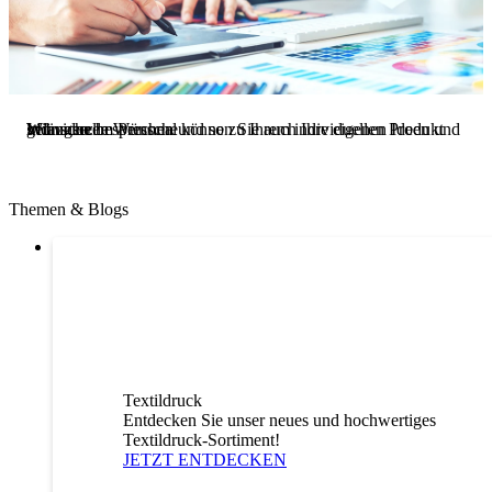
Individuelle Wünsche
Mit unserem Personal können Sie auch Ihre eigenen Ideen und Wünsche besprechen und so zu Ihrem individuellen Produkt gelangen.
Themen & Blogs
Textildruck
Entdecken Sie unser neues und hochwertiges
Textildruck-Sortiment!
JETZT ENTDECKEN