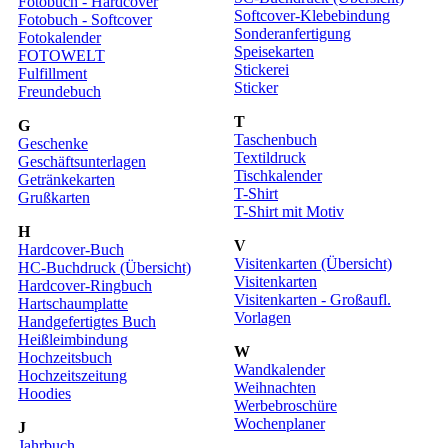
Fotobuch - Hardcover
Softcover-Klebebindung
Fotobuch - Softcover
Sonderanfertigung
Fotokalender
Speisekarten
FOTOWELT
Stickerei
Fulfillment
Sticker
Freundebuch
T
G
Taschenbuch
Geschenke
Textildruck
Geschäftsunterlagen
Tischkalender
Getränkekarten
T-Shirt
Grußkarten
T-Shirt mit Motiv
H
V
Hardcover-Buch
Visitenkarten (Übersicht)
HC-Buchdruck (Übersicht)
Visitenkarten
Hardcover-Ringbuch
Visitenkarten - Großaufl.
Hartschaumplatte
Vorlagen
Handgefertigtes Buch
Heißleimbindung
W
Hochzeitsbuch
Wandkalender
Hochzeitszeitung
Weihnachten
Hoodies
Werbebroschüre
Wochenplaner
J
Jahrbuch