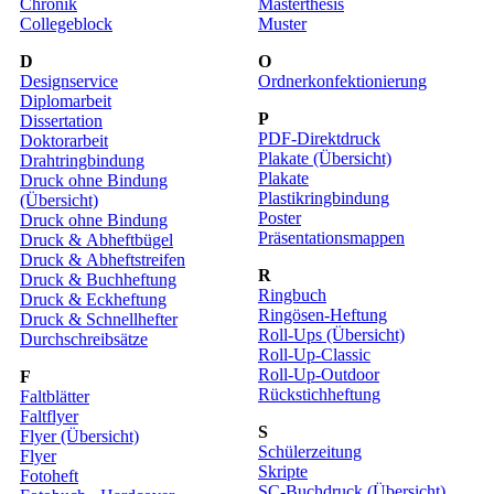
Chronik
Masterthesis
Collegeblock
Muster
D
O
Designservice
Ordnerkonfektionierung
Diplomarbeit
P
Dissertation
PDF-Direktdruck
Doktorarbeit
Plakate (Übersicht)
Drahtringbindung
Plakate
Druck ohne Bindung
Plastikringbindung
(Übersicht)
Poster
Druck ohne Bindung
Präsentationsmappen
Druck & Abheftbügel
Druck & Abheftstreifen
R
Druck & Buchheftung
Ringbuch
Druck & Eckheftung
Ringösen-Heftung
Druck & Schnellhefter
Roll-Ups (Übersicht)
Durchschreibsätze
Roll-Up-Classic
Roll-Up-Outdoor
F
Rückstichheftung
Faltblätter
Faltflyer
S
Flyer (Übersicht)
Schülerzeitung
Flyer
Skripte
Fotoheft
SC-Buchdruck (Übersicht)