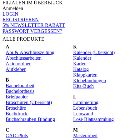
FILIALEN IM ÜBERBLICK
Anmelden
LOGIN
REGISTRIEREN
5% NEWSLETTER RABATT
PASSWORT VERGESSEN?
ALLE PRODUKTE
A
K
Abi-& Abschlusszeitung
Kalender (Übersicht)
Abschlussarbeiten
Kalender
Aktenordner
Karten
Aufkleber
Katalog
Klappkarten
B
Klebebindungen
Bachelorarbeit
Kita-Buch
Bachelorthesis
Briefpapier
L
Broschüren (Übersicht)
Laminierung
Broschüre
Lebensbuch
Buchdruck
Leinwand
Buchschrauben-Bindung
Lose Blattsammlung
C
M
CAD-Plots
Masterarbeit